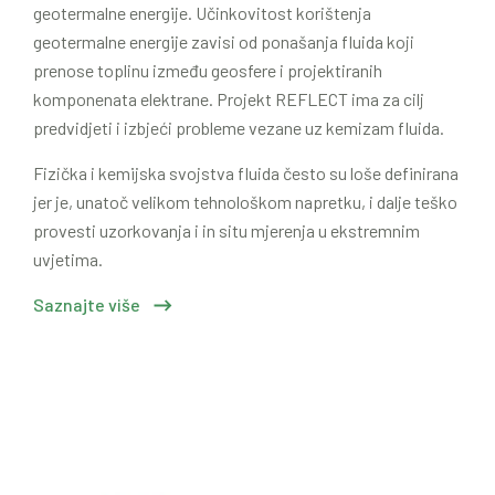
geotermalne energije. Učinkovitost korištenja
geotermalne energije zavisi od ponašanja fluida koji
prenose toplinu između geosfere i projektiranih
komponenata elektrane. Projekt REFLECT ima za cilj
predvidjeti i izbjeći probleme vezane uz kemizam fluida.
Fizička i kemijska svojstva fluida često su loše definirana
jer je, unatoč velikom tehnološkom napretku, i dalje teško
provesti uzorkovanja i in situ mjerenja u ekstremnim
uvjetima.
Saznajte više