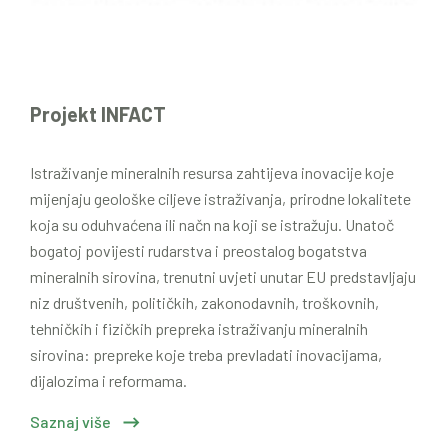
Projekt INFACT
Istraživanje mineralnih resursa zahtijeva inovacije koje
mijenjaju geološke ciljeve istraživanja, prirodne lokalitete
koja su oduhvaćena ili načn na koji se istražuju. Unatoč
bogatoj povijesti rudarstva i preostalog bogatstva
mineralnih sirovina, trenutni uvjeti unutar EU predstavljaju
niz društvenih, političkih, zakonodavnih, troškovnih,
tehničkih i fizičkih prepreka istraživanju mineralnih
sirovina: prepreke koje treba prevladati inovacijama,
dijalozima i reformama.
Saznaj više