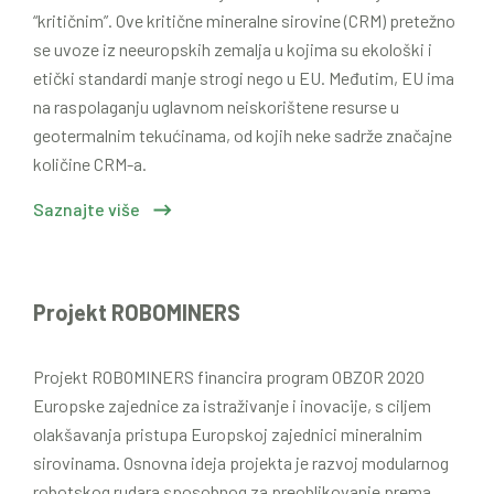
“kritičnim”. Ove kritične mineralne sirovine (CRM) pretežno
se uvoze iz neeuropskih zemalja u kojima su ekološki i
etički standardi manje strogi nego u EU. Međutim, EU ima
na raspolaganju uglavnom neiskorištene resurse u
geotermalnim tekućinama, od kojih neke sadrže značajne
količine CRM-a.
Saznajte više
Projekt ROBOMINERS
Projekt ROBOMINERS financira program OBZOR 2020
Europske zajednice za istraživanje i inovacije, s ciljem
olakšavanja pristupa Europskoj zajednici mineralnim
sirovinama. Osnovna ideja projekta je razvoj modularnog
robotskog rudara sposobnog za preoblikovanje prema