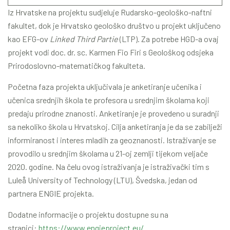
Iz Hrvatske na projektu sudjeluje Rudarsko-geološko-naftni
fakultet, dok je Hrvatsko geološko društvo u projekt uključeno
kao EFG-ov
Linked Third Partie
(LTP). Za potrebe HGD-a ovaj
projekt vodi doc. dr. sc. Karmen Fio Firi s Geološkog odsjeka
Prirodoslovno-matematičkog fakulteta.
Početna faza projekta uključivala je anketiranje učenika i
učenica srednjih škola te profesora u srednjim školama koji
predaju prirodne znanosti. Anketiranje je provedeno u suradnji
sa nekoliko škola u Hrvatskoj. Cilja anketiranja je da se zabilježi
informiranost i interes mladih za geoznanosti. Istraživanje se
provodilo u srednjim školama u 21-oj zemlji tijekom veljače
2020. godine. Na čelu ovog istraživanja je istraživački tim s
Luleå University of Technology (LTU), Švedska, jedan od
partnera ENGIE projekta.
Dodatne informacije o projektu dostupne su na
stranici:
https://www.engieproject.eu/