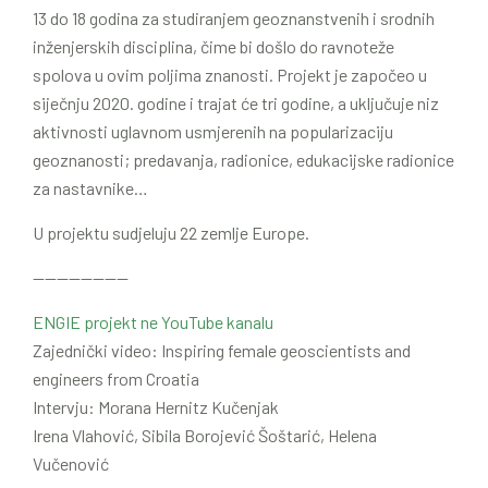
13 do 18 godina za studiranjem geoznanstvenih i srodnih
inženjerskih disciplina, čime bi došlo do ravnoteže
spolova u ovim poljima znanosti. Projekt je započeo u
siječnju 2020. godine i trajat će tri godine, a uključuje niz
aktivnosti uglavnom usmjerenih na popularizaciju
geoznanosti; predavanja, radionice, edukacijske radionice
za nastavnike…
U projektu sudjeluju 22 zemlje Europe.
————————
ENGIE projekt ne YouTube kanalu
Zajednički video: Inspiring female geoscientists and
engineers from Croatia
Intervju: Morana Hernitz Kučenjak
Irena Vlahović, Sibila Borojević Šoštarić, Helena
Vučenović