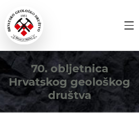
70. obljetnica
Hrvatskog geološkog
društva