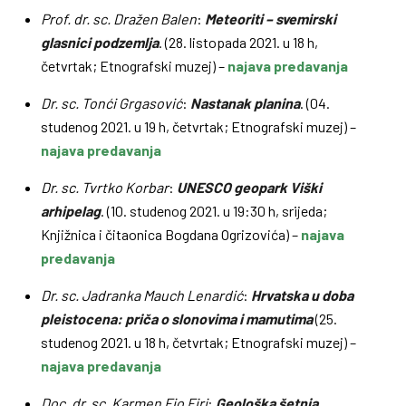
Prof. dr. sc. Dražen Balen
:
Meteoriti – svemirski
glasnici podzemlja
. (28. listopada 2021. u 18 h,
četvrtak; Etnografski muzej) –
najava predavanja
Dr. sc. Tonći Grgasović
:
Nastanak planina
. (04.
studenog 2021. u 19 h, četvrtak; Etnografski muzej) –
najava predavanja
Dr. sc. Tvrtko Korbar
:
UNESCO geopark Viški
arhipelag
. (10. studenog 2021. u 19:30 h, srijeda;
Knjižnica i čitaonica Bogdana Ogrizovića) –
najava
predavanja
Dr. sc. Jadranka Mauch Lenardić
:
Hrvatska u doba
pleistocena: priča o slonovima i mamutima
(25.
studenog 2021. u 18 h, četvrtak; Etnografski muzej) –
najava predavanja
Doc. dr. sc. Karmen Fio Firi
:
Geološka šetnja