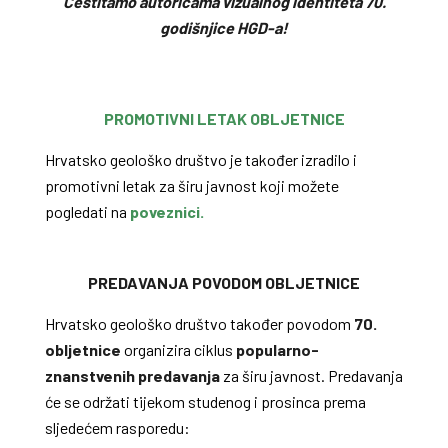
Čestitamo autoricama vizualnog identiteta 70.
godišnjice HGD-a!
PROMOTIVNI LETAK OBLJETNICE
Hrvatsko geološko društvo je također izradilo i
promotivni letak za širu javnost koji možete
pogledati na
poveznici.
PREDAVANJA POVODOM OBLJETNICE
Hrvatsko geološko društvo
također povodom
70.
obljetnice
organizira ciklus
popularno-
znanstvenih predavanja
za širu javnost. Predavanja
će se održati tijekom studenog i prosinca prema
sljedećem rasporedu: