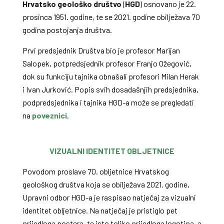
Hrvatsko geološko društvo
(
HGD
) osnovano je 22.
prosinca 1951. godine, te se 2021. godine obilježava 70
godina postojanja društva.
Prvi predsjednik Društva bio je profesor Marijan
Salopek, potpredsjednik profesor Franjo Ožegović,
dok su funkciju tajnika obnašali profesori Milan Herak
i Ivan Jurković. Popis svih dosadašnjih predsjednika,
podpredsjednika i tajnika HGD-a može se pregledati
na
poveznici
.
VIZUALNI IDENTITET OBLJETNICE
Povodom proslave 70. obljetnice Hrvatskog
geološkog društva koja se obilježava 2021. godine,
Upravni odbor HGD-a je raspisao natječaj za vizualni
identitet obljetnice. Na natječaj je pristiglo pet
prijedloga postera, te isto toliko prijedloga logotipa, a