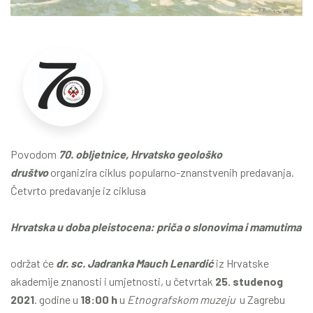
Povodom
70. obljetnice, Hrvatsko geološko
društvo
organizira ciklus popularno-znanstvenih predavanja.
Četvrto predavanje iz ciklusa
Hrvatska u doba pleistocena: priča o slonovima i mamutima
održat će
dr. sc. Jadranka Mauch Lenardić
iz Hrvatske
akademije znanosti i umjetnosti, u četvrtak
25. studenog
2021
. godine u
18:00 h
u
Etnografskom muzeju
u Zagrebu