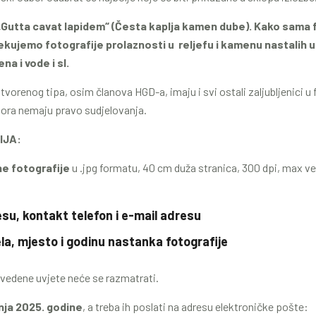
„Gutta cavat lapidem“ (Česta kaplja kamen dube). Kako sama 
ekujemo fotografije prolaznosti u reljefu i kamenu nastalih ut
na i vode i sl.
otvorenog tipa, osim članova HGD-a, imaju i svi ostali zaljubljenici u
bora nemaju pravo sudjelovanja.
IJA:
lne fotografije
u .jpg formatu, 40 cm duža stranica, 300 dpi, max v
esu, kontakt telefon i e-mail adresu
la, mjesto i godinu nastanka fotografije
avedene uvjete neće se razmatrati.
bnja 2025. godine
, a treba ih poslati na adresu elektroničke pošte: