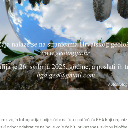
om svojih fotografija sudjelujete na foto-natječaju GEA koji organi
jski odbor odabrat će najbolje koje će biti prikazane u sklopu izložbe