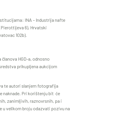
stitucijama: INA – Industrija nafte
(Pierottijeva 6), Hrvatski
vatovac 102b).
ima članova HGD-a, odnosno
a sredstva prikupljena aukcijom
a te autori slanjem fotografija
 naknade. Pri korištenju bit će
h, zanimljivih, raznovrsnih, pa i
ne u velikom broju odazvati pozivu na