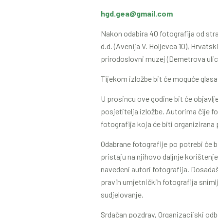
hgd.gea@gmail.com
Nakon odabira 40 fotografija od stra
d.d. (Avenija V. Holjevca 10), Hrvats
prirodoslovni muzej (Demetrova ulic
Tijekom izložbe bit će moguće glasati
U prosincu ove godine bit će objavl
posjetitelja izložbe. Autorima čije 
fotografija koja će biti organizirana
Odabrane fotografije po potrebi će b
pristaju na njihovo daljnje korišten
navedeni autori fotografija. Dosadaš
pravih umjetničkih fotografija sniml
sudjelovanje.
Srdačan pozdrav, Organizacijski odb