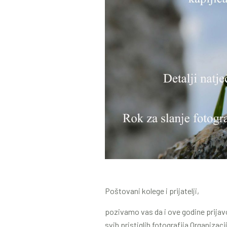
Poštovani kolege i prijatelji,
pozivamo vas da i ove godine prijav
svih pristiglih fotografija Organizaci