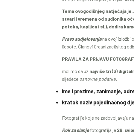
Tema ovogodišnjeg natječaja je 
stvari i vremena od sudionika oč
potoka, kapljica i sl.), dodira kame
Pravo sudjelovanja
na ovoj izložbi 
ljepote. Članovi Organizacijskog od
PRAVILA ZA PRIJAVU FOTOGRAF
molimo da uz
najviše tri (3) digita
sljedeće
osnovne podatke
:
ime i prezime, zanimanje, adr
kratak
naziv pojedinačnog dje
Fotografije koje ne zadovoljavaju n
Rok za slanje
fotografija je
26. svi