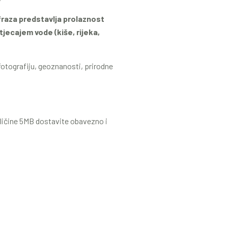
fraza predstavlja prolaznost
jecajem vode (kiše, rijeka,
 fotografiju, geoznanosti, prirodne
eličine 5MB dostavite obavezno i