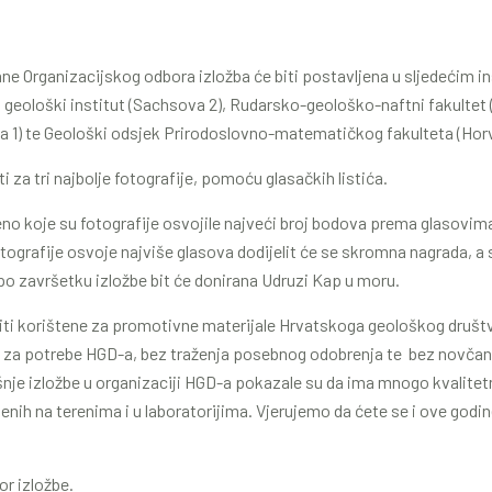
ne Organizacijskog odbora izložba će biti postavljena u sljedećim in
ki geološki institut (Sachsova 2), Rudarsko-geološko-naftni fakultet 
a 1) te Geološki odsjek Prirodoslovno-matematičkog fakulteta (Hor
 za tri najbolje fotografije, pomoću glasačkih listića.
jeno koje su fotografije osvojile najveći broj bodova prema glasov
fotografije osvoje najviše glasova dodijelit će se skromna nagrada, 
 po završetku izložbe bit će donirana Udruzi Kap u moru.
iti korištene za promotivne materijale Hrvatskoga geološkog društv
je za potrebe HGD-a, bez traženja posebnog odobrenja te bez novčane
nje izložbe u organizaciji HGD-a pokazale su da ima mnogo kvalitetni
jenih na terenima i u laboratorijima. Vjerujemo da ćete se i ove godi
or izložbe.