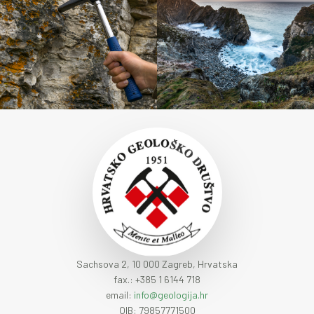
Sachsova 2, 10 000 Zagreb, Hrvatska
fax.: +385 1 6144 718
email:
info@geologija.hr
OIB: 79857771500