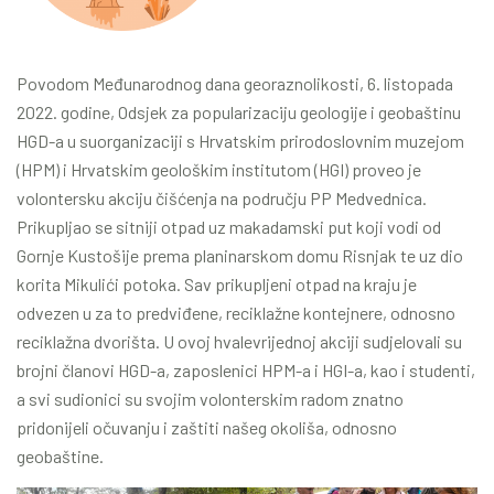
Povodom Međunarodnog dana georaznolikosti, 6. listopada
2022. godine, Odsjek za popularizaciju geologije i geobaštinu
HGD-a u suorganizaciji s Hrvatskim prirodoslovnim muzejom
(HPM) i Hrvatskim geološkim institutom (HGI) proveo je
volontersku akciju čišćenja na području PP Medvednica.
Prikupljao se sitniji otpad uz makadamski put koji vodi od
Gornje Kustošije prema planinarskom domu Risnjak te uz dio
korita Mikulići potoka. Sav prikupljeni otpad na kraju je
odvezen u za to predviđene, reciklažne kontejnere, odnosno
reciklažna dvorišta. U ovoj hvalevrijednoj akciji sudjelovali su
brojni članovi HGD-a, zaposlenici HPM-a i HGI-a, kao i studenti,
a svi sudionici su svojim volonterskim radom znatno
pridonijeli očuvanju i zaštiti našeg okoliša, odnosno
geobaštine.