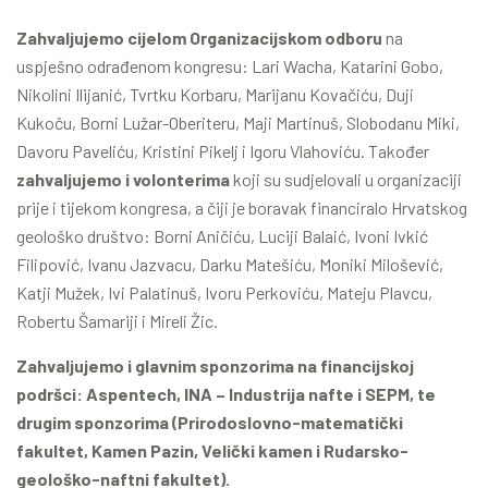
Zahvaljujemo cijelom Organizacijskom odboru
na
uspješno odrađenom kongresu: Lari Wacha, Katarini Gobo,
Nikolini Ilijanić, Tvrtku Korbaru, Marijanu Kovačiću, Duji
Kukoču, Borni Lužar-Oberiteru, Maji Martinuš, Slobodanu Miki,
Davoru Paveliću, Kristini Pikelj i Igoru Vlahoviću. Također
zahvaljujemo i volonterima
koji su sudjelovali u organizaciji
prije i tijekom kongresa, a čiji je boravak financiralo Hrvatskog
geološko društvo: Borni Aničiću, Luciji Balaić, Ivoni Ivkić
Filipović, Ivanu Jazvacu, Darku Matešiću, Moniki Milošević,
Katji Mužek, Ivi Palatinuš, Ivoru Perkoviću, Mateju Plavcu,
Robertu Šamariji i Mireli Žic.
Zahvaljujemo i glavnim sponzorima na financijskoj
podršci: Aspentech, INA – Industrija nafte i SEPM, te
drugim sponzorima (Prirodoslovno-matematički
fakultet, Kamen Pazin, Velički kamen i Rudarsko-
geološko-naftni fakultet).