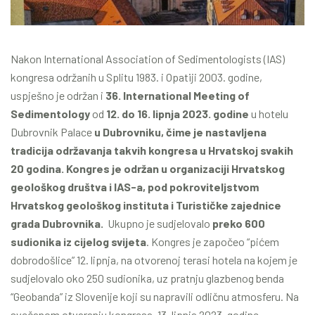
Nakon International Association of Sedimentologists (IAS)
kongresa održanih u Splitu 1983. i Opatiji 2003. godine,
uspješno je održan i
36. International Meeting of
Sedimentology
od
12. do 16. lipnja 2023. godine
u
hotelu
Dubrovnik Palace
u Dubrovniku, čime je nastavljena
tradicija održavanja takvih kongresa u Hrvatskoj svakih
20 godina. Kongres je održan u organizaciji Hrvatskog
geološkog društva i IAS-a, pod pokroviteljstvom
Hrvatskog geološkog instituta i Turističke zajednice
grada Dubrovnika.
Ukupno je sudjelovalo
preko 600
sudionika iz cijelog svijeta
. Kongres je započeo “pićem
dobrodošlice” 12. lipnja, na otvorenoj terasi hotela na kojem je
sudjelovalo oko 250 sudionika, uz pratnju glazbenog benda
“Geobanda” iz Slovenije koji su napravili odličnu atmosferu. Na
svečanom otvaranju kongresa, 13. lipnja 2023. godine,