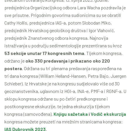
predsjednica Organizacijskog odbora Lara Wacha pozdravila je
sve prisutne. Prigodnim govorima sudionicima su se obratili
Cathy Hollis, predsjednica IAS-a, potom Slobodan Miko,
predsjednik Hrvatskog geološkog društva i Igor Vlahović,
predsjednik Znanstvenog odbora kongresa. Najnovija
istraživanja u području sedimentologije prezentirana su kroz
53 sekcije unutar 17 kongresnih tema
. Tijekom kongresa,
održano je
oko 330 predavanja i prikazano oko 220
postera
. Održana su tri plenarna predavanja raspoređena na
tri dana kongresa (William Helland-Hansen, Petra Bajo, Juergen
Schieber). Iz Hrvatske je na kongresu sudjelovalo više od 30
geoznanstvenika, uglavnom iz HGI-a, INA-e, PMF-a i RGNF-a. U
sklopu kongresa održane su po četiri predkongresne i
postkongresne ekskurzije, te jedna ekskurzija tijekom
kongresa (samovođena).
Knjigu sažetaka
i
Vodič ekskurzija
kongresa možete preuzeti na mrežnim stranicama kongresa:
IAS Dubrovnik 2023
.