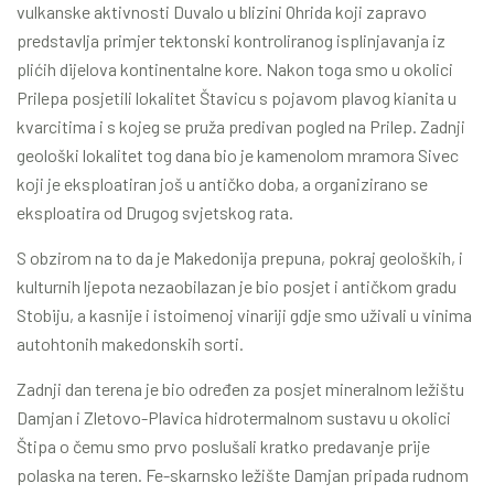
vulkanske aktivnosti Duvalo u blizini Ohrida koji zapravo
predstavlja primjer tektonski kontroliranog isplinjavanja iz
plićih dijelova kontinentalne kore. Nakon toga smo u okolici
Prilepa posjetili lokalitet Štavicu s pojavom plavog kianita u
kvarcitima i s kojeg se pruža predivan pogled na Prilep. Zadnji
geološki lokalitet tog dana bio je kamenolom mramora Sivec
koji je eksploatiran još u antičko doba, a organizirano se
eksploatira od Drugog svjetskog rata.
S obzirom na to da je Makedonija prepuna, pokraj geoloških, i
kulturnih ljepota nezaobilazan je bio posjet i antičkom gradu
Stobiju, a kasnije i istoimenoj vinariji gdje smo uživali u vinima
autohtonih makedonskih sorti.
Zadnji dan terena je bio određen za posjet mineralnom ležištu
Damjan i Zletovo-Plavica hidrotermalnom sustavu u okolici
Štipa o čemu smo prvo poslušali kratko predavanje prije
polaska na teren. Fe-skarnsko ležište Damjan pripada rudnom