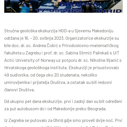
Stručna geološka ekskurzija HGD-a u Sjevernu Makedoniju
održana je 16. – 20. svibnja 2023. Organizatorice ekskurzije su
bile doc. dr. sc. Andrea Čobić s Prirodoslovno-matematičkog
fakulteta u Zagrebu i prof. dr. sc. Sabina Strmić Palinkaš s UiT
Actic University of Norway uz potporu dr. sc. Nikoline Ilijanić s
Hrvatskoga geološkoga instituta. Ekskurziji je prisustvovalo
49 sudionika, od čega oko 20 studenata, nekoliko
umirovljenika i prijatelja Društva, a ostatak su bili redovni
članovi Društva.
Od ukupno pet dana ekskurzije, prvi i zadnji dan su bili određeni
za put autobusom do i od Makedonije preko Beograda.
Iz Zagreba se putovalo za Ohrid gdje smo proveli dvije noć. Prvi