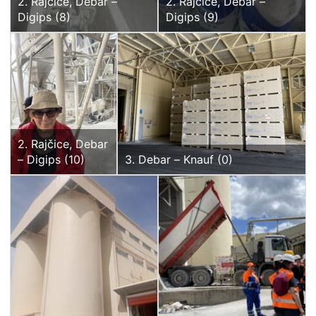
2. Rajčice, Debar –
2. Rajčice, Debar –
Digips (8)
Digips (9)
2. Rajčice, Debar
– Digips (10)
3. Debar – Knauf (0)