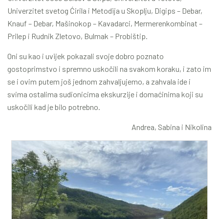
Univerzitet svetog Ćirila i Metodija u Skoplju, Digips – Debar,
Knauf – Debar, Mašinokop – Kavadarci, Mermerenkombinat –
Prilep i Rudnik Zletovo, Bulmak – Probištip.
Oni su kao i uvijek pokazali svoje dobro poznato
gostoprimstvo i spremno uskočili na svakom koraku, i zato im
se i ovim putem još jednom zahvaljujemo, a zahvala ide i
svima ostalima sudionicima ekskurzije i domaćinima koji su
uskočili kad je bilo potrebno.
Andrea, Sabina i Nikolina