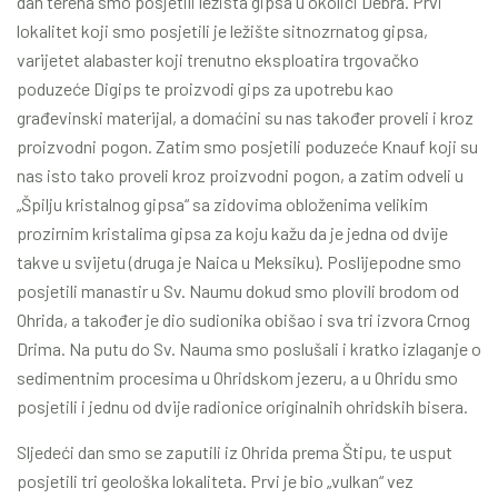
dan terena smo posjetili ležišta gipsa u okolici Debra. Prvi
lokalitet koji smo posjetili je ležište sitnozrnatog gipsa,
varijetet alabaster koji trenutno eksploatira trgovačko
poduzeće Digips te proizvodi gips za upotrebu kao
građevinski materijal, a domaćini su nas također proveli i kroz
proizvodni pogon. Zatim smo posjetili poduzeće Knauf koji su
nas isto tako proveli kroz proizvodni pogon, a zatim odveli u
„Špilju kristalnog gipsa“ sa zidovima obloženima velikim
prozirnim kristalima gipsa za koju kažu da je jedna od dvije
takve u svijetu (druga je Naica u Meksiku). Poslijepodne smo
posjetili manastir u Sv. Naumu dokud smo plovili brodom od
Ohrida, a također je dio sudionika obišao i sva tri izvora Crnog
Drima. Na putu do Sv. Nauma smo poslušali i kratko izlaganje o
sedimentnim procesima u Ohridskom jezeru, a u Ohridu smo
posjetili i jednu od dvije radionice originalnih ohridskih bisera.
Sljedeći dan smo se zaputili iz Ohrida prema Štipu, te usput
posjetili tri geološka lokaliteta. Prvi je bio „vulkan“ vez