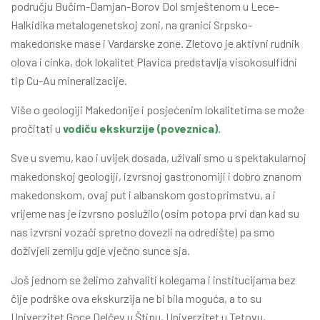
području Bučim-Damjan-Borov Dol smještenom u Lece-
Halkidika metalogenetskoj zoni, na granici Srpsko-
makedonske mase i Vardarske zone. Zletovo je aktivni rudnik
olova i cinka, dok lokalitet Plavica predstavlja visokosulfidni
tip Cu-Au mineralizacije.
Više o geologiji Makedonije i posjećenim lokalitetima se može
pročitati u
vodiču ekskurzije (poveznica).
Sve u svemu, kao i uvijek dosada, uživali smo u spektakularnoj
makedonskoj geologiji, izvrsnoj gastronomiji i dobro znanom
makedonskom, ovaj put i albanskom gostoprimstvu, a i
vrijeme nas je izvrsno poslužilo (osim potopa prvi dan kad su
nas izvrsni vozači spretno dovezli na odredište) pa smo
doživjeli zemlju gdje vječno sunce sja.
Još jednom se želimo zahvaliti kolegama i institucijama bez
čije podrške ova ekskurzija ne bi bila moguća, a to su
Univerzitet Goce Delčev u Štipu, Univerzitet u Tetovu,