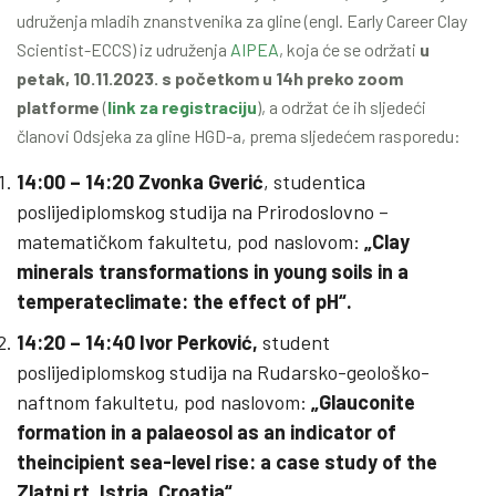
udruženja mladih znanstvenika za gline (engl. Early Career Clay
Scientist-ECCS) iz udruženja
AIPEA
, koja će se održati
u
petak, 10.11.2023. s početkom u 14h preko zoom
platforme
(
link za registraciju
), a održat će ih sljedeći
članovi Odsjeka za gline HGD-a, prema sljedećem rasporedu:
14:00 – 14:20 Zvonka Gverić
, studentica
poslijediplomskog studija na Prirodoslovno –
matematičkom fakultetu, pod naslovom:
„Clay
minerals transformations in young soils in a
temperateclimate: the effect of pH“.
14:20 – 14:40 Ivor Perković,
student
poslijediplomskog studija na Rudarsko-geološko-
naftnom fakultetu, pod naslovom:
„Glauconite
formation in a palaeosol as an indicator of
theincipient sea-level rise: a case study of the
Zlatni rt, Istria, Croatia“