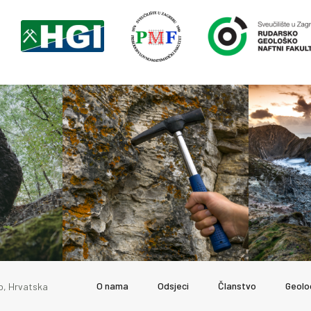
O nama
Odsjeci
Članstvo
Geolo
b, Hrvatska