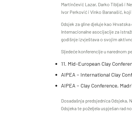
Martinčević Lazar, Darko Tibljaš i 
Ivor Perković i Vinko Baranašić, koji
Odsjek za gline djeluje kao Hrvatska 
Internacionalne asocijacije za istraž
godišnje izvještava o svojim aktivn
Sljedeće konferencije u narednom pe
11. Mid-European Clay Conferenc
AIPEA – International Clay Confe
AIPEA – Clay Conference, Madri
Dosadašnja predsjednica Odsjeka, Nik
Odsjeka te poželjela uspješan rad 