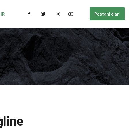
HR
Postani član
gline