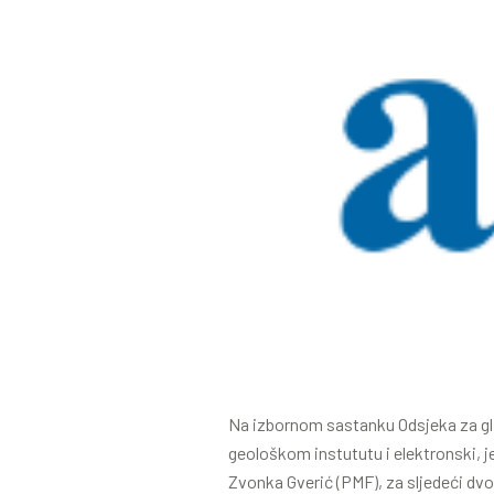
Na izbornom sastanku Odsjeka za gli
geološkom instututu i elektronski, j
Zvonka Gverić (PMF), za sljedeći dvog