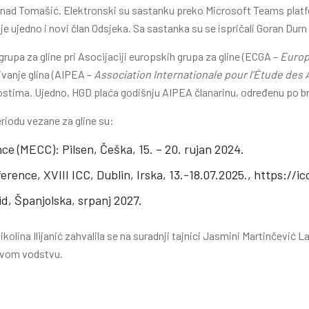
Nenad Tomašić. Elektronski su sastanku preko Microsoft Teams platf
 je ujedno i novi član Odsjeka. Sa sastanka su se ispričali Goran Durn 
grupa za gline pri Asocijaciji europskih grupa za gline (ECGA –
Europ
ivanje glina (AIPEA –
Association Internationale pour l’Étude des 
ostima. Ujedno, HGD plaća godišnju AIPEA članarinu, određenu po br
riodu vezane za gline su:
e (MECC): Pilsen, Češka, 15. – 20. rujan 2024.
rence, XVIII ICC, Dublin, Irska, 13.-18.07.2025.,
https://ic
d, Španjolska, srpanj 2027.
olina Ilijanić zahvalila se na suradnji tajnici Jasmini Martinčević L
novom vodstvu.