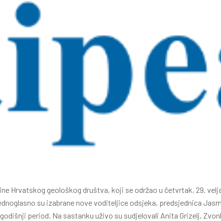
ne Hrvatskog geološkog društva, koji se održao u četvrtak, 29. vel
ednoglasno su izabrane nove voditeljice odsjeka, predsjednica Jasmi
odišnji period. Na sastanku uživo su sudjelovali Anita Grizelj, Zvonk