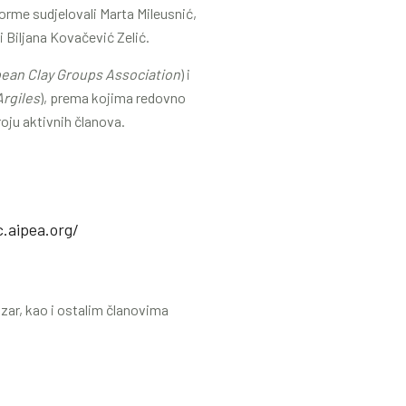
orme sudjelovali Marta Mileusnić,
i Biljana Kovačević Zelić.
ean Clay Groups Association
) i
Argiles
), prema kojima redovno
oju aktivnih članova.
c.aipea.org/
azar, kao i ostalim članovima