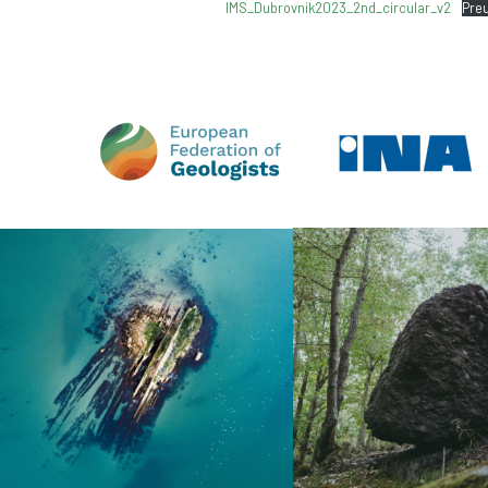
IMS_Dubrovnik2023_2nd_circular_v2
Pre