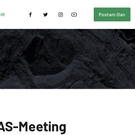
HR
Postani član
 IAS-Meeting