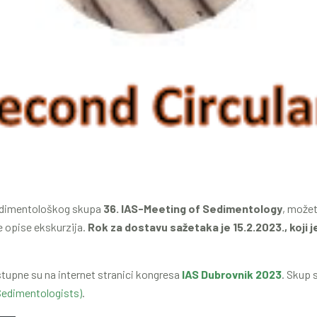
dimentološkog skupa
36. IAS-Meeting of Sedimentology
, možet
e opise ekskurzija.
Rok za dostavu sažetaka je 15.2.2023., koji j
tupne su na internet stranici kongresa
IAS Dubrovnik 2023
. Skup 
 Sedimentologists)
.