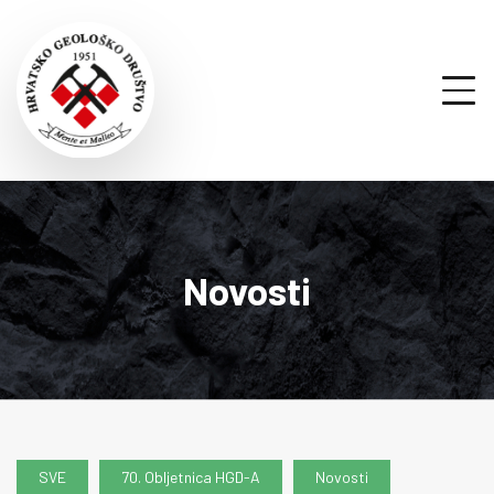
Novosti
SVE
70. Obljetnica HGD-A
Novosti