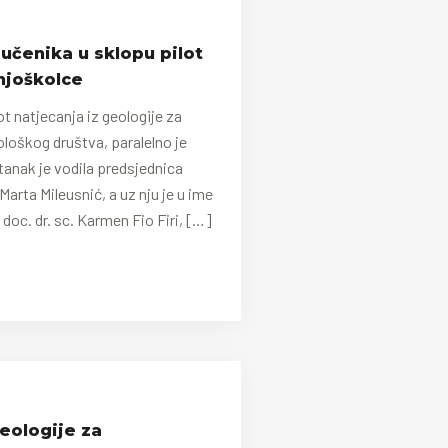
učenika u sklopu pilot
njoškolce
ot natjecanja iz geologije za
loškog društva, paralelno je
anak je vodila predsjednica
Marta Mileusnić, a uz nju je u ime
doc. dr. sc. Karmen Fio Firi, […]
geologije za