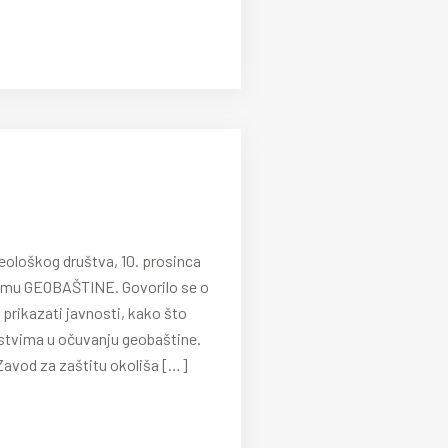
eološkog društva, 10. prosinca
temu GEOBAŠTINE. Govorilo se o
 prikazati javnosti, kako što
skustvima u očuvanju geobaštine.
 Zavod za zaštitu okoliša […]