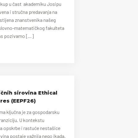
 skup u čast akademiku Josipu
vena i stručna predavanja na
 stijena znanstvenika našeg
doslovno-matematičkog fakulteta
Vas pozivamo […]
ičnih sirovina Ethical
res (EEPF26)
ama ključna je za gospodarsku
tranziciju. U kontekstu
a opskrbe i rastuće nestašice
vina postaje važnija nego ikada.