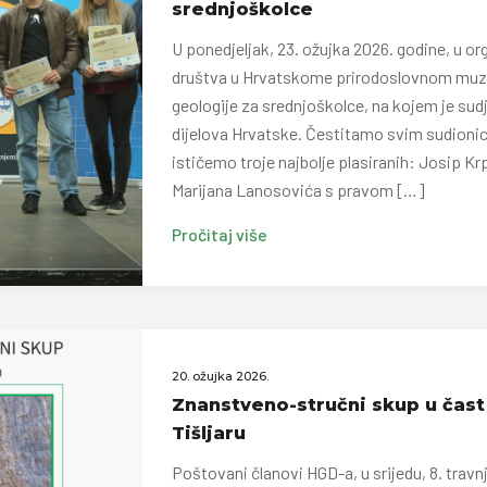
srednjoškolce
U ponedjeljak, 23. ožujka 2026. godine, u o
društva u Hrvatskome prirodoslovnom muzeju
geologije za srednjoškolce, na kojem je sudje
dijelova Hrvatske. Čestitamo svim sudionic
ističemo troje najbolje plasiranih: Josip Kr
Marijana Lanosovića s pravom […]
Pročitaj više
20. ožujka 2026.
Znanstveno-stručni skup u čas
Tišljaru
Poštovani članovi HGD-a, u srijedu, 8. travnj