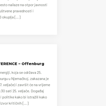
često nailaze na otpor javnosti
ruštvene pravednosti i
6 okuplja […]
ERENCE – Offenburg
ergiji, koja se održava 25.
nburgu u Njemačkoj, zakazana je
 veljače) i završit će na vrijeme
30 sati 25. veljače. Događaj
i politike kako bi istražili kako
zvor kritičnih […]