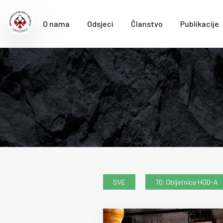
O nama
Odsjeci
Članstvo
Publikacije
SVE
70. Obljetnica HGD-A