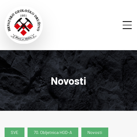
Novosti
SVE
70. Obljetnica HGD-A
Novosti