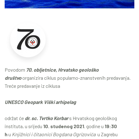
Povodom
70. obljetnice, Hrvatsko geološko
društvo
organizira ciklus popularno-znanstvenih predavanja.
Treće predavanje iz ciklusa
UNESCO Geopark Viški arhipelag
održat će
dr. sc. Tvrtko Korbar
s Hrvatskog geološkog
instituta, u srijedu
10. studenog 2021
. godine u
19:30
h
u
Knjižnici i čitaonici Bogdana Ogrizovića
u Zagrebu