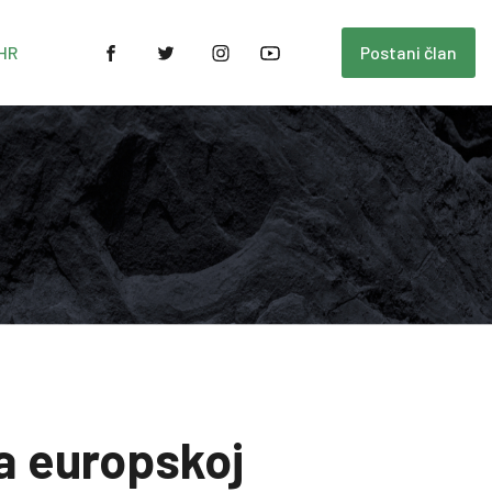
HR
Postani član
a europskoj