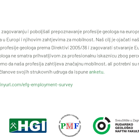
zagovaranju i poboljšali prepoznavanje profesije geologa na europs
a u Europi i njihovim zahtjevima za mobilnost. Naš cilj je ojačati 
a profesije geologa prema Direktivi 2005/36 i zagovarati stvaranje 
ologa ne smatra prihvatljivom za profesionalnu iskaznicu zbog per
emo da naša profesija zahtijeva značajnu mobilnost, ali potrebni su 
članove svojih strukovnih udruga da ispune
anketu.
tinyurl.com/efg-employment-survey