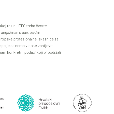
koj razini, EFG treba čvrste
naš angažman s europskim
Europske profesionalne iskaznice za
cepcije da nema visoke zahtjeve
nam konkretni podaci koji bi podržali