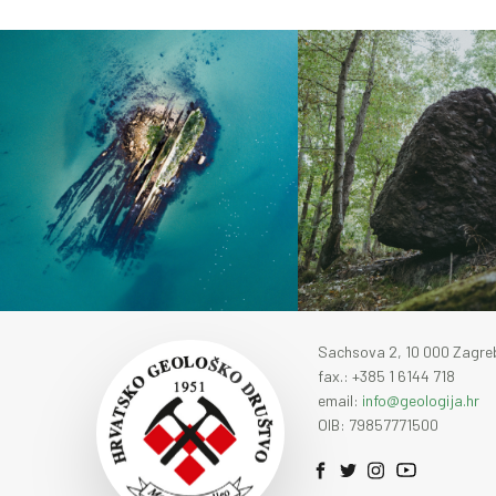
Sachsova 2, 10 000 Zagre
fax.: +385 1 6144 718
email:
info@geologija.hr
OIB: 79857771500