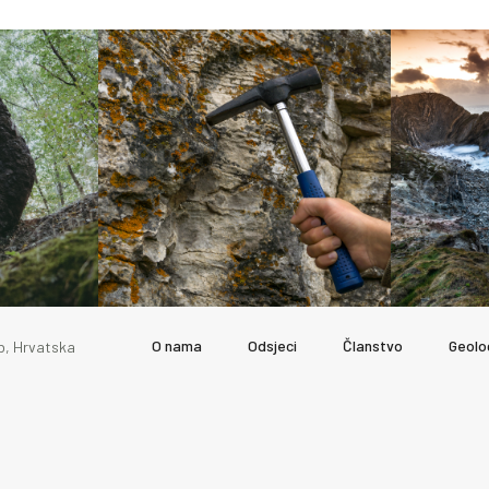
O nama
Odsjeci
Članstvo
Geolo
b, Hrvatska