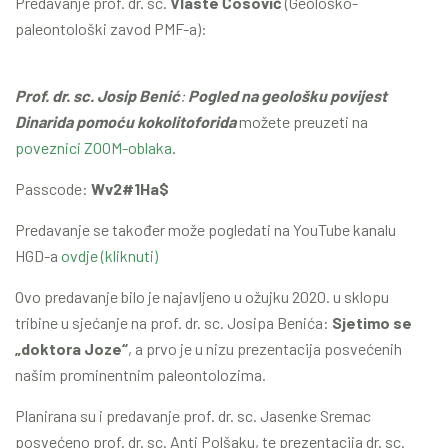
Predavanje prof. dr. sc.
Vlaste Ćosović
(Geološko-
paleontološki zavod PMF-a):
Prof. dr. sc. Josip Benić
:
Pogled na geološku povijest
Dinarida pomoću kokolitoforida
možete preuzeti na
poveznici ZOOM-oblaka
.
Passcode:
Wv2#1Ha$
Predavanje se također može pogledati na YouTube kanalu
HGD-a
ovdje (kliknuti)
Ovo predavanje bilo je najavljeno u ožujku 2020. u sklopu
tribine u sjećanje na prof. dr. sc. Josipa Benića:
Sjetimo se
„doktora Joze“
, a prvo je u nizu prezentacija posvećenih
našim prominentnim paleontolozima.
Planirana su i predavanje prof. dr. sc. Jasenke Sremac
posvećeno prof. dr. sc. Anti Polšaku, te prezentacija dr. sc.