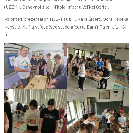
(UZZM) u Osnovnoj školi Nikola Hribar u Velikoj Gorici.
Volonteri/prezentatori HGD-a su bili: Karla Šiberc, Dora Rebeka
Kunštić, Marija Vujeva (sve studentice) te Damir Palenik iz HGI-
a.