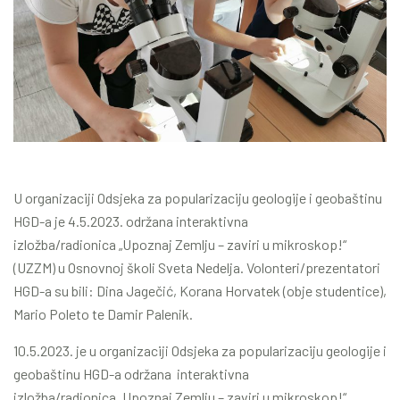
U organizaciji Odsjeka za popularizaciju geologije i geobaštinu
HGD-a je 4.5.2023. održana interaktivna
izložba/radionica „Upoznaj Zemlju – zaviri u mikroskop!“
(UZZM) u Osnovnoj školi Sveta Nedelja. Volonteri/prezentatori
HGD-a su bili: Dina Jagečić, Korana Horvatek (obje studentice),
Mario Poleto te Damir Palenik.
10.5.2023. je u organizaciji Odsjeka za popularizaciju geologije i
geobaštinu HGD-a održana interaktivna
izložba/radionica „Upoznaj Zemlju – zaviri u mikroskop!“