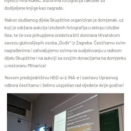
mjesto Mira Kukec. Autorima fotografija također su
dodijeljene knjige kao nagrade.
Nakon službenog dijela Skupštine organiziran je domjenak, uz
koji je održana aukcija izloženih fotografija u sklopu izložbe
Gea, te će sva prikupljena sredstva biti donirana Hrvatskom
savezu gluhoslijepih osoba „Dodir“ iz Zagreba. Čestitamo svim
nagrađenima i zahvaljujemo svima na sudjelovanju u radnom
dijelu Skupštine i na aukciji sa svojim donacijama na domjenku
u restoranu Mlinarica!
Novom predsjedništvu HGD-a iz INA-e i sastavu Upravnog
odbora čestitamo i želimo uspješan rad sljedeće dvije godine!