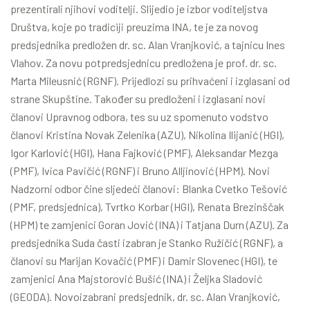
prezentirali njihovi voditelji. Slijedio je izbor voditeljstva
Društva, koje po tradiciji preuzima INA, te je za novog
predsjednika predložen dr. sc. Alan Vranjković, a tajnicu Ines
Vlahov. Za novu potpredsjednicu predložena je prof. dr. sc.
Marta Mileusnić (RGNF). Prijedlozi su prihvaćeni i izglasani od
strane Skupštine. Također su predloženi i izglasani novi
članovi Upravnog odbora, tes su uz spomenuto vodstvo
članovi Kristina Novak Zelenika (AZU), Nikolina Ilijanić (HGI),
Igor Karlović (HGI), Hana Fajković (PMF), Aleksandar Mezga
(PMF), Ivica Pavičić (RGNF) i Bruno Alljinović (HPM). Novi
Nadzorni odbor čine sljedeći članovi: Blanka Cvetko Tešović
(PMF, predsjednica), Tvrtko Korbar (HGI), Renata Brezinščak
(HPM) te zamjenici Goran Jović (INA) i Tatjana Durn (AZU). Za
predsjednika Suda časti izabran je Stanko Ružičić (RGNF), a
članovi su Marijan Kovačić (PMF) i Damir Slovenec (HGI), te
zamjenici Ana Majstorović Bušić (INA) i Željka Sladović
(GEODA). Novoizabrani predsjednik, dr. sc. Alan Vranjković,