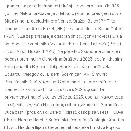
spomenika prirode Rupnica i Hušnjakovo, proglašenih 1948.
godine. Nakon predavanja odabrano je radno predsjedništvo
Skupštine: predsjednik prof. dr. sc. Dražen Balen (PMF) te
članovi dr. sc. Anita Grizelj (HGI) i izv. prof. dr. sc. Bojan Matoš
(RGNF). Za zapisničara je odabran dr. sc. Igor Karlović (HGI), a
ovjerovitelje zapisnika izv. prof. dr. sc. Hana Fajković (PMF) i
dr. sc. Vibor Novak (HAZU). Na početku Skupštine odana je i
počast preminulim članovima Društva u 2023. godini, dragim
kolegama Otu Baschu, Otiliji Branković, Karolini Mužek,
Eduardu Prelogoviću, Biserki Šćavničar i Alki Šimunić.
Predsjednik Društva, dr. sc. Slobodan Miko, prezentirao je
članovima aktivnosti i rad Društva u 2023. godini te
privremeno financijsko izvješće za 2023. godinu. Nakon toga
su slijedila izvješća Nadzornog odbora (akademik Goran Durn),
Suda časti (prof. dr. sc. Darko Tibljaš), časopisa Vijesti HGD-a
(dr. sc. Morana Hernitz Kučenjak) i časopisa Geologia Croatica
(dr. sc. Nikolina Ilijanić) te pojedinih odsjeka Društva koja su