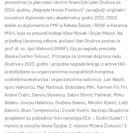
prezentirao je plan rada i okvirni financijski plan Društva za
2024. godinu. „Nagrade Hrvoje Posilović“ za najbolji originalni i
inovativni diplomski rad u akademskoj godini 2022./2023.
dobile su diplomantice PMF-a Rahela Šanjek i RGNF-a Katarina
Mišić, koje su preuzeli kolege Vibor Novak i Bojan Matoš. Na
prijedlog Upravnog odbora, počasni član Društva postao je
prof. dr. sc. Igor Vlahović (RGNF), čiju je nagradu preuzela
Blanka Cvetko Tešović. Priznanja za izniman doprinos radu
Društva u 2023. godini i prigodne nagrade (knjige iz arhive HGI-
a) dodijeljene su organizatorima ovogodišnjih kongresa,
voditeljima ekskurzija i organizatorima radionica: Lari Wachi,
Igoru Vlahoviću, Maji Martinuš, Slobodanu Miki, Karmen Fio Firi,
Andrei Čobić, Damiru Slovencu, Sabini Strmić Palinkaš, Mirku
Belaku, Josipu Halamiću, Draženu Balenu, Nikolini Ilijanić, Lidiji
Galović, Bruni Tomljenoviću i Zvonki Gverić. Na kraju Skupštine
proglašeni su pobjednici foto natječaja GEA –„ Dodiri/Sudari“; 1.
mjesto je osvojila Vesna Špoljar, 2. mjesto Mirjana Živković i 3.