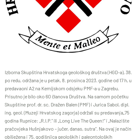
Izborna Skupština Hrvatskoga geološkog društva (HGD-a), 38.
po redu, održana je u petak, 8. prosinca 2023. godine od 17 h, u
predavaoni A2 na Kemijskom odsjeku PMF-a u Zagrebu.
Prisutno je bilo oko 60 članova Društva. Na samom početku
Skupštine prof. dr. sc. Dražen Balen (PMF) i Jurica Sabol, dipl.
ing. geol. (Muzeji Hrvatskog zagorja) održali su predavanja„75
godina Rupnice: „R.I.P.“ ili „Long Live The Queen!“ i „Nalazište
pračovjeka Hušnjakovo – jučer, danas, sutra“. Na ovaj je način
obilježena i 75. godišnjica geoloških i paleontoloških