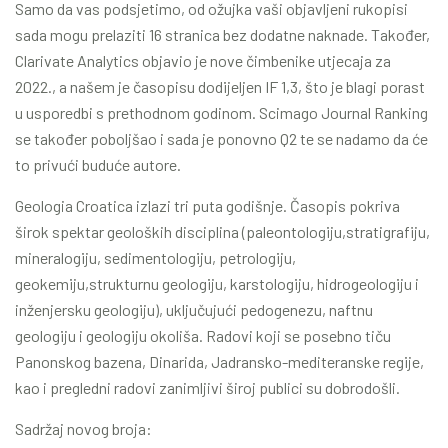
Samo da vas podsjetimo, od ožujka vaši objavljeni rukopisi
sada mogu prelaziti 16 stranica bez dodatne naknade. Također,
Clarivate Analytics objavio je nove čimbenike utjecaja za
2022., a našem je časopisu dodijeljen IF 1,3, što je blagi porast
u usporedbi s prethodnom godinom. Scimago Journal Ranking
se također poboljšao i sada je ponovno Q2 te se nadamo da će
to privući buduće autore.
Geologia Croatica izlazi tri puta godišnje. Časopis pokriva
širok spektar geoloških disciplina (paleontologiju,stratigrafiju,
mineralogiju, sedimentologiju, petrologiju,
geokemiju,strukturnu geologiju, karstologiju, hidrogeologiju i
inženjersku geologiju), uključujući pedogenezu, naftnu
geologiju i geologiju okoliša. Radovi koji se posebno tiču
Panonskog bazena, Dinarida, Jadransko-mediteranske regije,
kao i pregledni radovi zanimljivi široj publici su dobrodošli.
Sadržaj novog broja: