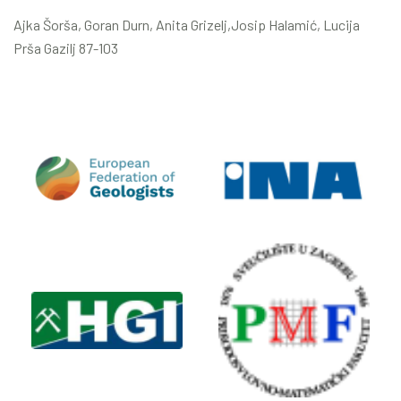
Ajka Šorša, Goran Durn, Anita Grizelj,Josip Halamić, Lucija
Prša Gazilj 87-103