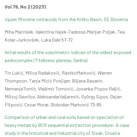
Vol 76, No 2 (2023)
:
Upper Miocene ostracods from the Krško Basin, SE Slovenia
Miha Marinšek, Valentina Hajek-Tadesse,Marijan Poljak, Tea
Kolar-Jurkovšek, Luka Gale 57-72
Initial results of the colorimetric indices of the oldest exposed
pedocomplex (Titelloess plateau, Serbia)
Tin Lukić, Milica Radaković, RastkoMarković, Warren
Thompson, Tanja Micić Ponjiger, Biljana Basarin,
NemanjaTomić, Vladimir Tomović, Jovanka Popov Raljić,
Milivoj Gavrilov, AleksandarValjarević, György Sipos, Dejan
Filipović, Cezar Morar, Slobodan Marković 73-85
Comparison of urban and rural soils based on speciation of
heavy metals by BCR sequential extraction procedure: A case
study in the historical and industrial city of Sisak, Croatia