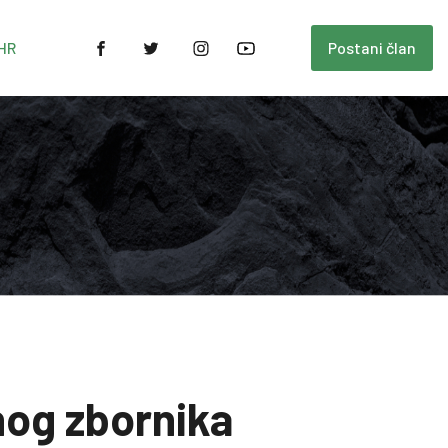
HR
Postani član
nog zbornika