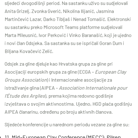
sljedeći dvogodišnji period. Na sastanku uživo su sudjelovali
Anita Grizelj, Zvonka Gverić, Nikolina Ilijanić, Jasmina
Martinčević Lazar, Darko Tibljaš i Nenad Tomašić. Elektronski
su sastanku preko Microsoft Teams platforme sudjelovali
Marta Mileusnić, Ivor Perković i Vinko Baranašić, koji je ujedno
i novi član Odsjeka. Sa sastanka su se ispričali Goran Durn i
Biljana Kovačević Zelić.
Odsjek za gline djeluje kao Hrvatska grupa za gline pri
Asocijaciji europskih grupa za gline (ECGA –
European Clay
Groups Association
) i Internacionalne asocijacije za
istraživanje glina (AIPEA –
Association Internationale pour
l’Étude des Argiles
), prema kojima redovno godišnje
izvještava o svojim aktivnostima. Ujedno, HGD plaća godišnju
AIPEA članarinu, određenu po broju aktivnih članova.
Sljedeće konferencije u narednom periodu vezane za gline su:
11. Mid-European Clay Conference (MECC): Pilsen,