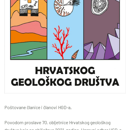
Poštovane članice i članovi HGD-a,
Povodom proslave 70. obljetnice Hrvatskog geološkog
društva koja se obilježava 2021. godine, Upravni odbor HGD-a