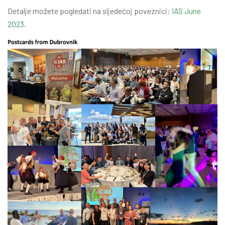
Detalje možete pogledati na sljedećoj poveznici:
IAS June
2023
.