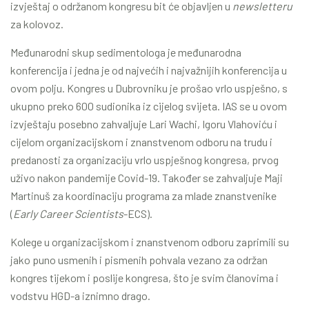
izvještaj o održanom kongresu bit će objavljen u
newsletteru
za kolovoz.
Međunarodni skup sedimentologa je međunarodna
konferencija i jedna je od najvećih i najvažnijih konferencija u
ovom polju. Kongres u Dubrovniku je prošao vrlo uspješno, s
ukupno preko 600 sudionika iz cijelog svijeta. IAS se u ovom
izvještaju posebno zahvaljuje Lari Wachi, Igoru Vlahoviću i
cijelom organizacijskom i znanstvenom odboru na trudu i
predanosti za organizaciju vrlo uspješnog kongresa, prvog
uživo nakon pandemije Covid-19. Također se zahvaljuje Maji
Martinuš za koordinaciju programa za mlade znanstvenike
(
Early Career Scientists
-ECS).
Kolege u organizacijskom i znanstvenom odboru zaprimili su
jako puno usmenih i pismenih pohvala vezano za održan
kongres tijekom i poslije kongresa, što je svim članovima i
vodstvu HGD-a iznimno drago.