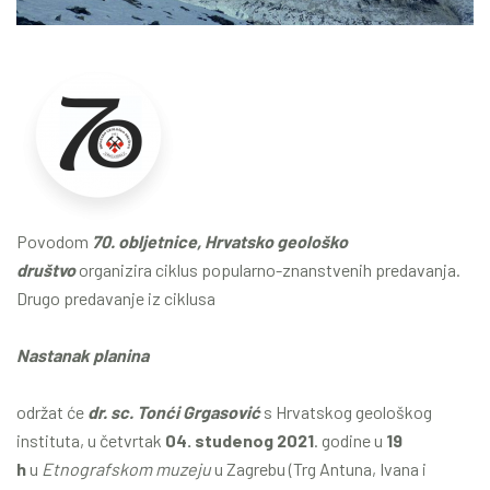
Povodom
70. obljetnice, Hrvatsko geološko
društvo
organizira ciklus popularno-znanstvenih predavanja.
Drugo predavanje iz ciklusa
Nastanak planina
održat će
dr. sc. Tonći Grgasović
s Hrvatskog geološkog
instituta, u četvrtak
04. studenog 2021
. godine u
19
h
u
Etnografskom muzeju
u Zagrebu (Trg Antuna, Ivana i